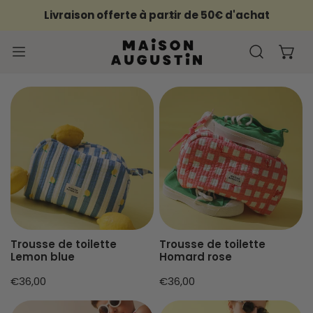
ER AU CONTENU
Livraison offerte à partir de 50€ d'achat
PROCHE
Trousse
Trousse
de
de
toilette
toilette
Lemon
Homard
blue
rose
Trousse de toilette
Trousse de toilette
Lemon blue
Homard rose
Prix
€36,00
Prix
€36,00
habituel
habituel
Trousse
Trousse