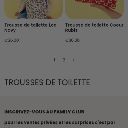
Trousse de toilette Leo
Trousse de toilette Coeur
Navy
Rubis
Prix
€36,00
Prix
€36,00
habituel
habituel
1
2
L
TROUSSES DE TOILETTE
E
R
E
INSCRIVEZ-VOUS AU FAMILY CLUB
C
pour les ventes privées et les surprises c'est par