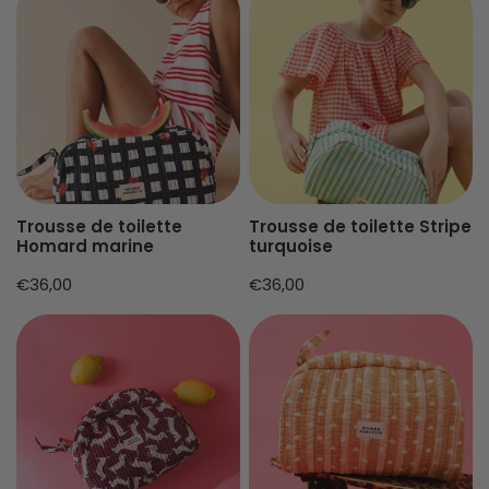
de
de
toilette
toilette
Homard
Stripe
marine
turquoise
Trousse de toilette
Trousse de toilette Stripe
Homard marine
turquoise
Prix
€36,00
Prix
€36,00
habituel
habituel
Trousse
Trousse
de
de
toilette
toilette
Teckel
Love
Prune
Beige