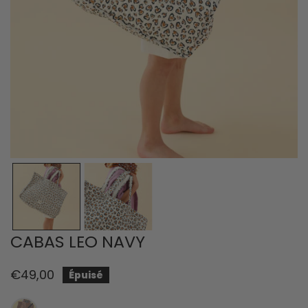
OUVRIR LE MÉDIA DANS LA VUE GALERIE
CABAS LEO NAVY
Prix
€49,00
Épuisé
habituel