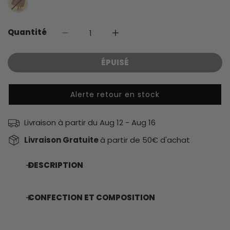
Quantité
DIMINUER LA QUANTITÉ POUR CABAS LEO
AUGMENTER LA QUANTITÉ P
ÉPUISÉ
Alerte retour en stock
Livraison à partir du
Aug 12 - Aug 16
Livraison Gratuite
à partir de 50€ d'achat
DESCRIPTION
CONFECTION ET COMPOSITION
Notre grand cabas en coton est idéal pour y glisser
toutes vos affaires pour le travail ou le week end .
Fabriqué en Inde