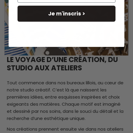
50 x 36
x 19
cm
Je m'inscris >
LE VOYAGE D’UNE CRÉATION, DU
STUDIO AUX ATELIERS
Tout commence dans nos bureaux lillois, au cœur de
notre studio créatif. C’est là que naissent les
premières idées, entre esquisses inspirées et choix
exigeants des matières. Chaque motif est imaginé
et dessiné par nos soins, dans le souci du détail et la
recherche d’une esthétique unique.
Nos créations prennent ensuite vie dans nos ateliers