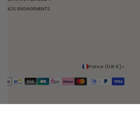
NOS ENGAGEMENTS
P
France (EUR €)
A
odes
Y
ment
S
/
R