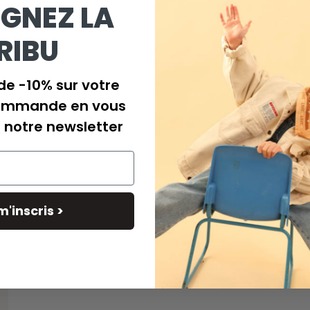
IGNEZ LA
RIBU
de -10% sur votre
Cahier Dino Caramel
ommande en vous
Prix
€16,00
à notre newsletter
habituel
m'inscris >
DES QUESTIONS ?
CGV