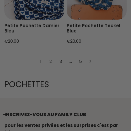
Petite Pochette Damier
Petite Pochette Teckel
Bleu
Blue
Prix
€20,00
Prix
€20,00
habituel
habituel
1
2
3
…
5
L
POCHETTES
E
R
E
INSCRIVEZ-VOUS AU FAMILY CLUB
C
pour les ventes privées et les surprises c'est par