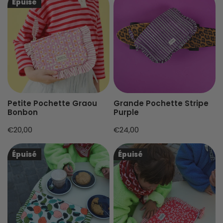
Épuisé
Pochette
Pochette
Graou
Stripe
Bonbon
Purple
Petite Pochette Graou
Grande Pochette Stripe
Bonbon
Purple
Prix
€20,00
Prix
€24,00
habituel
habituel
Grande
Grande
Épuisé
Épuisé
Pochette
Pochette
Pomelo
Graou
green
cerise