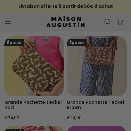
ER AU CONTENU
Livraison offerte à partir de 50€ d'achat
PROCHE
Grande
Grande
Épuisé
Épuisé
Pochette
Pochette
Teckel
Teckel
Kaki
Brown
Grande Pochette Teckel
Grande Pochette Teckel
Kaki
Brown
Prix
€24,00
Prix
€24,00
habituel
habituel
Petite
Grande