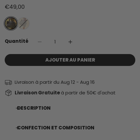
Prix
€49,00
habituel
Quantité
DIMINUER LA QUANTITÉ POUR CABAS LEO
AUGMENTER LA QUANTITÉ PO
AJOUTER AU PANIER
Livraison à partir du
Aug 12 - Aug 16
Livraison Gratuite
à partir de 50€ d'achat
DESCRIPTION
CONFECTION ET COMPOSITION
Notre grand cabas en coton est idéal pour y glisser