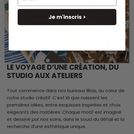
Dimensions
50 x 36
x 19
cm
Je m'inscris >
LE VOYAGE D’UNE CRÉATION, DU
STUDIO AUX ATELIERS
Tout commence dans nos bureaux lillois, au cœur de
notre studio créatif. C’est là que naissent les
premières idées, entre esquisses inspirées et choix
exigeants des matières. Chaque motif est imaginé
et dessiné par nos soins, dans le souci du détail et la
recherche d’une esthétique unique.