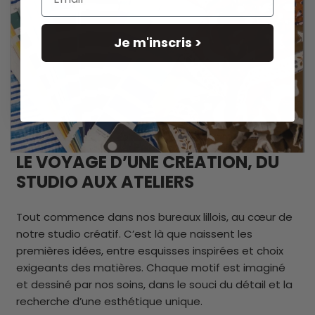
Fabriqué à Jaipur en Inde dans un atelier familial.
Je m'inscris >
LE VOYAGE D’UNE CRÉATION, DU
STUDIO AUX ATELIERS
Tout commence dans nos bureaux lillois, au cœur de
notre studio créatif. C’est là que naissent les
premières idées, entre esquisses inspirées et choix
exigeants des matières. Chaque motif est imaginé
et dessiné par nos soins, dans le souci du détail et la
recherche d’une esthétique unique.