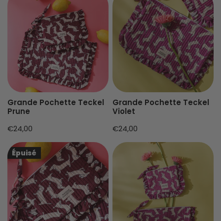
Pochette
Pochette
Teckel
Teckel
Prune
Violet
Grande Pochette Teckel
Grande Pochette Teckel
Prune
Violet
Prix
€24,00
Prix
€24,00
habituel
habituel
Petite
Petite
Épuisé
Pochette
Pochette
Teckel
Teckel
prune
violet