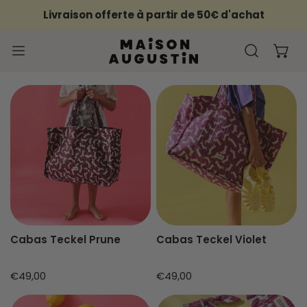
ER AU CONTENU
Livraison offerte à partir de 50€ d'achat
PROCHE
Cabas
Cabas
Teckel
Teckel
Prune
Violet
Cabas Teckel Prune
Cabas Teckel Violet
Prix
€49,00
Prix
€49,00
habituel
habituel
Grande
Grande