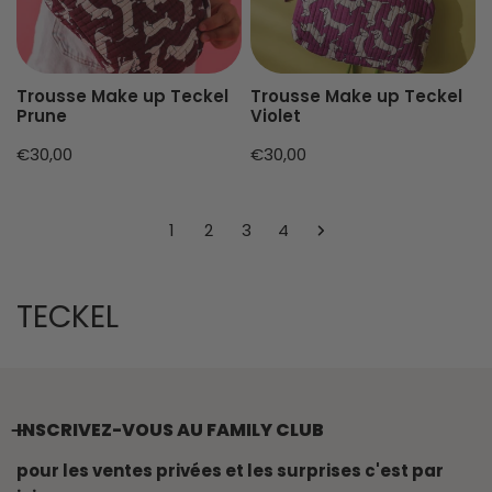
Trousse Make up Teckel
Trousse Make up Teckel
Prune
Violet
Prix
€30,00
Prix
€30,00
habituel
habituel
1
2
3
4
L
TECKEL
E
R
E
INSCRIVEZ-VOUS AU FAMILY CLUB
C
pour les ventes privées et les surprises c'est par