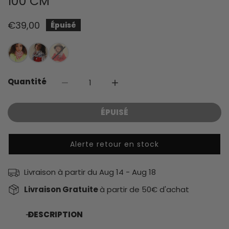
100 CM
Prix
€39,00
Épuisé
habituel
Quantité
DIMINUER LA QUANTITÉ POUR FOULARD A
AUGMENTER LA QUANTITÉ PO
ÉPUISÉ
Alerte retour en stock
Livraison à partir du
Aug 14 - Aug 18
Livraison Gratuite
à partir de 50€ d'achat
DESCRIPTION