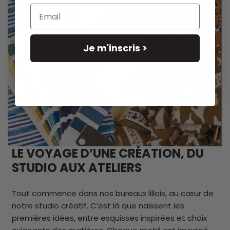
- Lavage doux en machine à 30°C
seuls ou avec des
Email
coloris similaires.
- Pas de sèche-linge.
Fabriqué à Jaipur en Inde dans un atelier familial.
Je m'inscris >
LE VOYAGE D’UNE CRÉATION, DU
STUDIO AUX ATELIERS
Tout commence dans nos bureaux lillois, au cœur de
notre studio créatif. C’est là que naissent les
premières idées, entre esquisses inspirées et choix