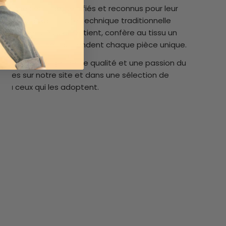
enaires en Inde, certifiés et reconnus pour leur
art du blockprint, une technique traditionnelle
e geste, précis et patient, confère au tissu un
arités précieuses qui rendent chaque pièce unique.
uidée par une exigence de qualité et une passion du
ibles sur notre site et dans une sélection de
re à ceux qui les adoptent.