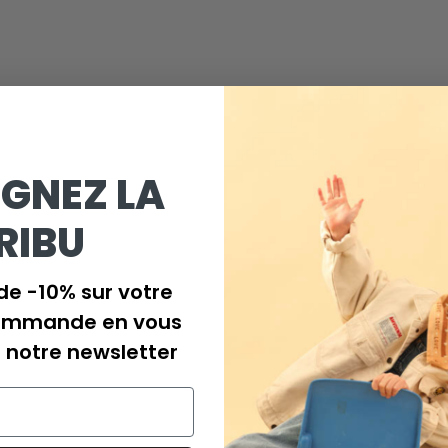
Chaque collection de foulards est 
couleurs d'une série à une autre.
- Dimensions: 50 x 50 cm
- Tissu: 100% coton
- Finition avec surpiqûres ton sur 
- Lavage doux en machine à 30°C
- Pas de sèche-linge.
IGNEZ LA
Fabriqué à Jaipur en Inde dans un at
RIBU
LE VOYAGE D’UNE
CRÉATION, DU STUDIO
de -10% sur votre
AUX ATELIERS
ommande en vous
à notre newsletter
Tout commence dans nos bureaux lillois, au cœur de notr
idées, entre esquisses inspirées et choix exigeants des
nos soins, dans le souci du détail et la recherche d’une 