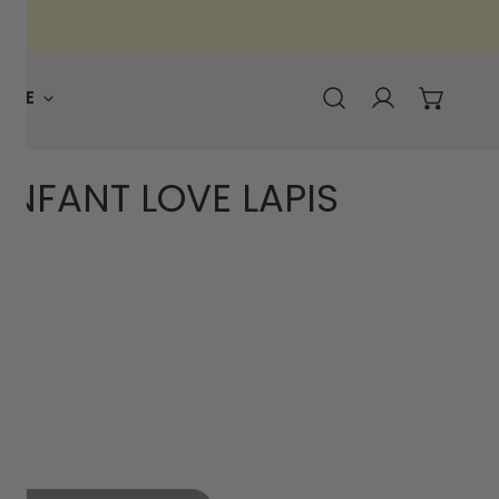
RQUE
Connexion
ENFANT LOVE LAPIS
TITÉ POUR FOULARD BÉBÉ ENFANT LOVE LAPIS 50CM
NTER LA QUANTITÉ POUR FOULARD BÉBÉ ENFANT LOVE L