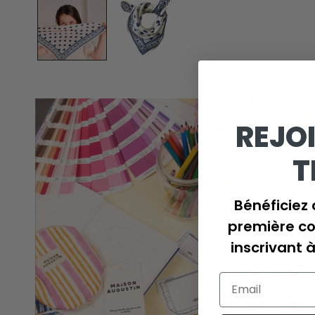
REJO
T
Bénéficiez 
première c
inscrivant 
Email