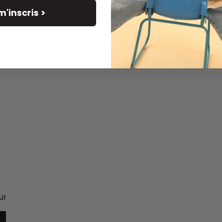
Nos créations prennent ensuite vie dans nos ateliers part
m'inscris >
savoir-faire ancestral. Là-bas, des artisans perpétuent l’
d’impression au tampon de bois sculpté à la main. Chaqu
caractère singulier, empreint d’authenticité et d’irrégul
De l’idée à l’objet, de Lille à l’Inde, chaque étape est g
beau. Nos produits voyagent ensuite jusqu’à vous, dispon
magasins à travers le monde, où ils racontent leur histoi
un avis