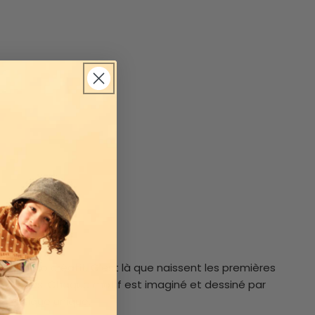
unique, il est impossible d'obtenir les mêmes
ton
seuls ou avec des coloris similaires.
elier familial.
e studio créatif. C’est là que naissent les premières
 matières. Chaque motif est imaginé et dessiné par
esthétique unique.